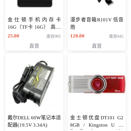
金仕顿手机内存卡
漫步者音箱R101V 低音
16G（TF卡 16G） 高速
炮
卡 CLASS 10
25.00
128.00
库存905
库存945
直营
直营
戴尔DELL 60W笔记本适
金士顿优盘DT101 G2
配器(19.5V 3.34A)
8GB / Kingston U 盘
DataTraveler 101