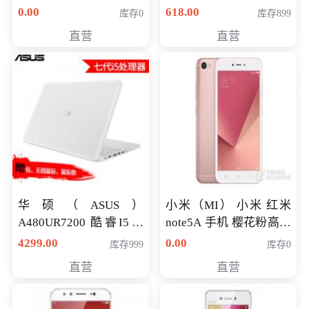
八代独显轻薄办公商务
0.00
618.00
库存0
库存899
游戏笔记本 火爆推荐
直营
直营
华硕（ASUS）
小米（MI） 小米 红米
A480UR7200 酷睿I5超
note5A 手机 樱花粉高配
薄学生办公游戏独显笔
版 全网通(3G+32G)
4299.00
0.00
库存999
库存0
记本电脑 金色 I5-7200
直营
直营
NV930-2G独