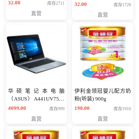
32.00
库存2711
32.00
库存1728
直营
直营
华硕笔记本电脑
伊利金领冠婴儿配方奶
（ASUS）A441UV7500
粉(听装) 900g
顽石（7代i7-7500U 4G
4099.00
198.00
库存999
库存1910
500G GT920MX 独显）
直营
直营
14英寸