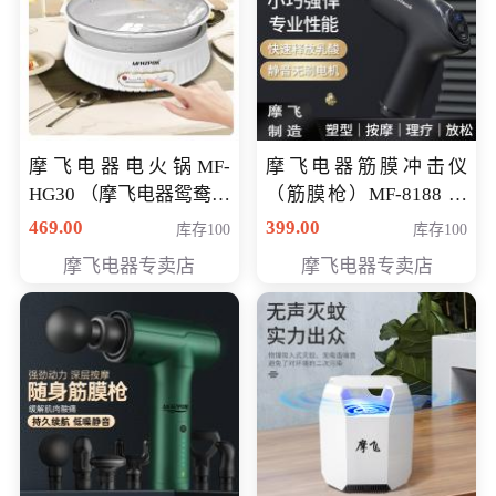
摩飞电器电火锅MF-
摩飞电器筋膜冲击仪
HG30 （摩飞电器鸳鸯锅
（筋膜枪）MF-8188 会
MF-HG30 ） 会员专享价
员专享价268元
469.00
399.00
库存100
库存100
319元
摩飞电器专卖店
摩飞电器专卖店