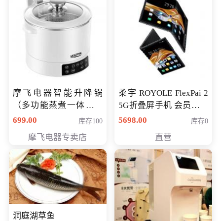
摩飞电器智能升降锅
柔宇 ROYOLE FlexPai 2
（多功能蒸煮一体锅）
5G折叠屏手机 会员专享
（智能升降养生锅） 会
购买价格 4998元
699.00
5698.00
库存100
库存0
员专享价399元
摩飞电器专卖店
直营
洞庭湖草鱼