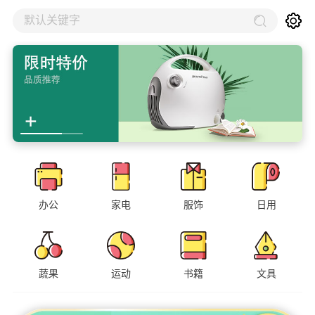
默认关键字
办公
家电
服饰
日用
蔬果
运动
书籍
文具