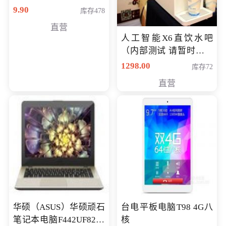
9.90
库存478
直营
人工智能X6直饮水吧
（内部测试 请暂时不要
购买）
1298.00
库存72
直营
华硕（ASUS）华硕顽石
台电平板电脑T98 4G八
笔记本电脑F442UF8250
核