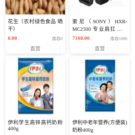
花生（农村绿色食品 晒
索尼（SONY）HXR-
干）
MC2500 专业肩扛式存
储卡全高清摄录一体机
0.00
7168.00
库存0
库存1000
婚庆 直播 团拜会 专业高
直营
直营
清入门级摄像机
伊利学生高锌高钙奶粉
伊利中老年营养(方便装)
400g
奶粉400g