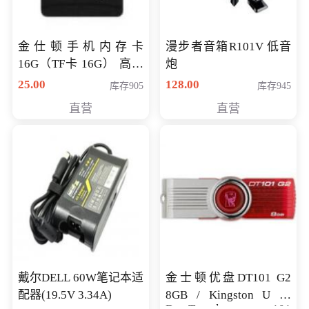
金仕顿手机内存卡
漫步者音箱R101V 低音
16G（TF卡 16G） 高速
炮
卡 CLASS 10
25.00
128.00
库存905
库存945
直营
直营
戴尔DELL 60W笔记本适
金士顿优盘DT101 G2
配器(19.5V 3.34A)
8GB / Kingston U 盘
DataTraveler 101