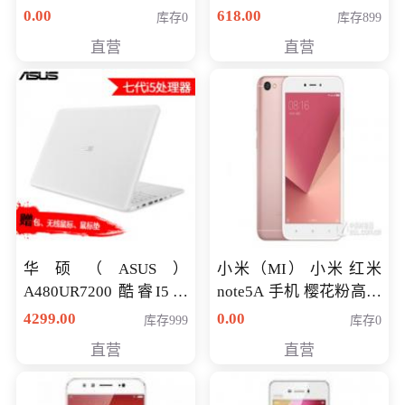
八代独显轻薄办公商务
0.00
618.00
库存0
库存899
游戏笔记本 火爆推荐
直营
直营
华硕（ASUS）
小米（MI） 小米 红米
A480UR7200 酷睿I5超
note5A 手机 樱花粉高配
薄学生办公游戏独显笔
版 全网通(3G+32G)
4299.00
0.00
库存999
库存0
记本电脑 金色 I5-7200
直营
直营
NV930-2G独