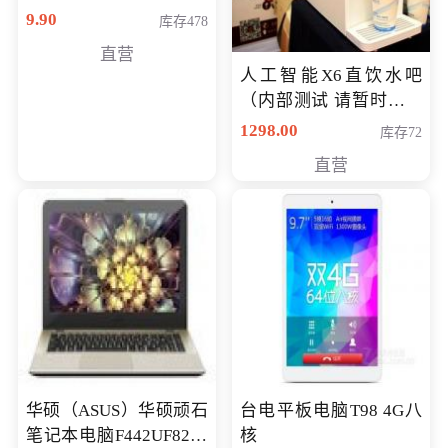
9.90
库存478
直营
人工智能X6直饮水吧
（内部测试 请暂时不要
购买）
1298.00
库存72
直营
华硕（ASUS）华硕顽石
台电平板电脑T98 4G八
笔记本电脑F442UF8250
核