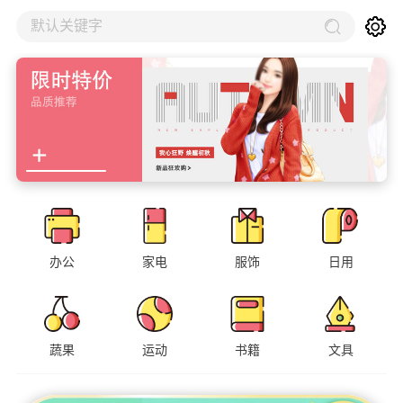
默认关键字
办公
家电
服饰
日用
蔬果
运动
书籍
文具