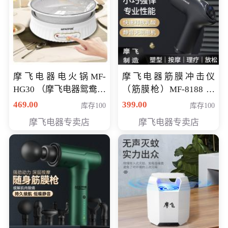
摩飞电器电火锅MF-
摩飞电器筋膜冲击仪
HG30 （摩飞电器鸳鸯锅
（筋膜枪）MF-8188 会
MF-HG30 ） 会员专享价
员专享价268元
469.00
399.00
库存100
库存100
319元
摩飞电器专卖店
摩飞电器专卖店