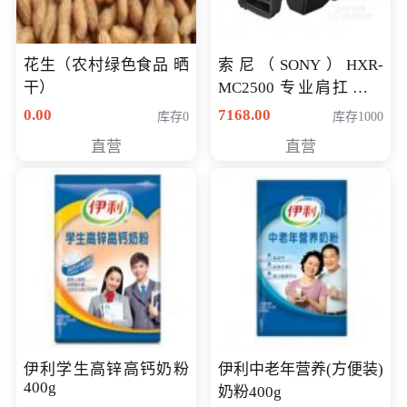
花生（农村绿色食品 晒
索尼（SONY）HXR-
干）
MC2500 专业肩扛式存
储卡全高清摄录一体机
0.00
7168.00
库存0
库存1000
婚庆 直播 团拜会 专业高
直营
直营
清入门级摄像机
伊利学生高锌高钙奶粉
伊利中老年营养(方便装)
400g
奶粉400g