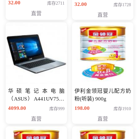
32.00
库存2711
32.00
库存1728
直营
直营
华硕笔记本电脑
伊利金领冠婴儿配方奶
（ASUS）A441UV7500
粉(听装) 900g
顽石（7代i7-7500U 4G
4099.00
198.00
库存999
库存1910
500G GT920MX 独显）
直营
直营
14英寸