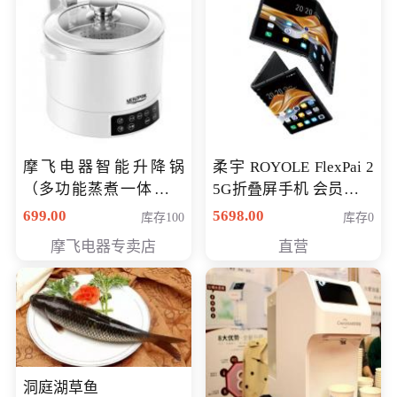
摩飞电器智能升降锅
柔宇 ROYOLE FlexPai 2
（多功能蒸煮一体锅）
5G折叠屏手机 会员专享
（智能升降养生锅） 会
购买价格 4998元
699.00
5698.00
库存100
库存0
员专享价399元
摩飞电器专卖店
直营
洞庭湖草鱼