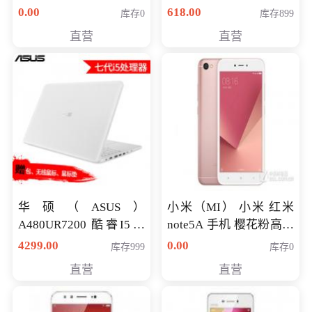
八代独显轻薄办公商务
0.00
618.00
库存0
库存899
游戏笔记本 火爆推荐
直营
直营
华硕（ASUS）
小米（MI） 小米 红米
A480UR7200 酷睿I5超
note5A 手机 樱花粉高配
薄学生办公游戏独显笔
版 全网通(3G+32G)
4299.00
0.00
库存999
库存0
记本电脑 金色 I5-7200
直营
直营
NV930-2G独