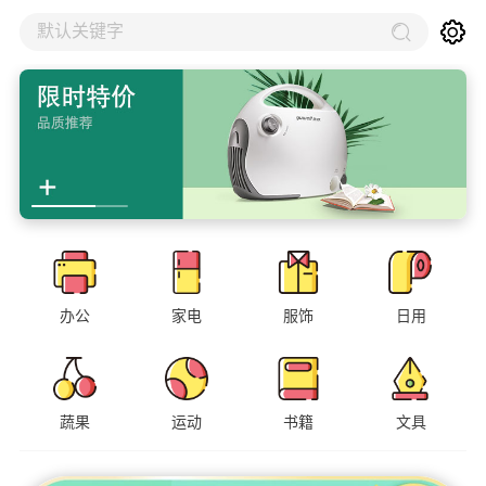
默认关键字
办公
家电
服饰
日用
蔬果
运动
书籍
文具