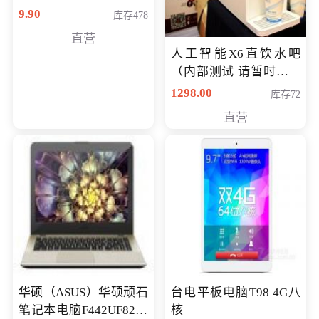
9.90
库存478
直营
人工智能X6直饮水吧
（内部测试 请暂时不要
购买）
1298.00
库存72
直营
华硕（ASUS）华硕顽石
台电平板电脑T98 4G八
笔记本电脑F442UF8250
核