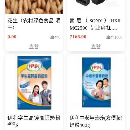
花生（农村绿色食品 晒
索尼（SONY）HXR-
干）
MC2500 专业肩扛式存
储卡全高清摄录一体机
0.00
7168.00
库存0
库存1000
婚庆 直播 团拜会 专业高
直营
直营
清入门级摄像机
伊利学生高锌高钙奶粉
伊利中老年营养(方便装)
400g
奶粉400g