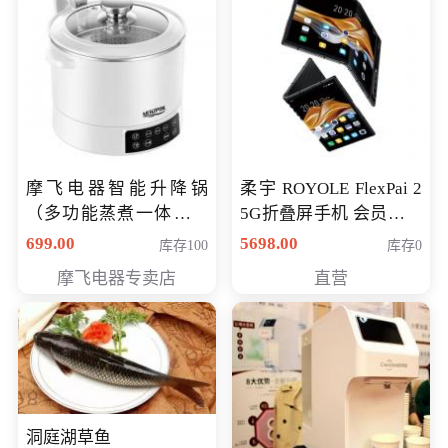
摩飞电器智能升降锅
柔宇 ROYOLE FlexPai 2
（多功能蒸煮一体锅）
5G折叠屏手机 会员专享
（智能升降养生锅） 会
购买价格 4998元
699.00
5698.00
库存100
库存0
员专享价399元
摩飞电器专卖店
直营
洞庭湖草鱼