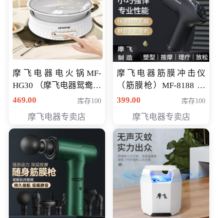
摩飞电器电火锅MF-
摩飞电器筋膜冲击仪
HG30 （摩飞电器鸳鸯锅
（筋膜枪）MF-8188 会
MF-HG30 ） 会员专享价
员专享价268元
469.00
399.00
库存100
库存100
319元
摩飞电器专卖店
摩飞电器专卖店