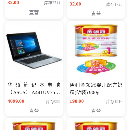
32.00
库存2711
32.00
库存1728
直营
直营
华硕笔记本电脑
伊利金领冠婴儿配方奶
（ASUS）A441UV7500
粉(听装) 900g
顽石（7代i7-7500U 4G
4099.00
198.00
库存999
库存1910
500G GT920MX 独显）
直营
直营
14英寸