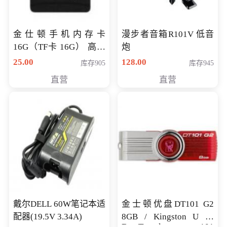
金仕顿手机内存卡
漫步者音箱R101V 低音
16G（TF卡 16G） 高速
炮
卡 CLASS 10
25.00
128.00
库存905
库存945
直营
直营
戴尔DELL 60W笔记本适
金士顿优盘DT101 G2
配器(19.5V 3.34A)
8GB / Kingston U 盘
DataTraveler 101