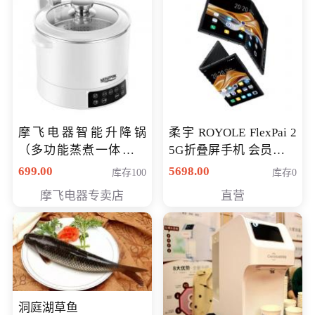
摩飞电器智能升降锅
柔宇 ROYOLE FlexPai 2
（多功能蒸煮一体锅）
5G折叠屏手机 会员专享
（智能升降养生锅） 会
购买价格 4998元
699.00
5698.00
库存100
库存0
员专享价399元
摩飞电器专卖店
直营
洞庭湖草鱼