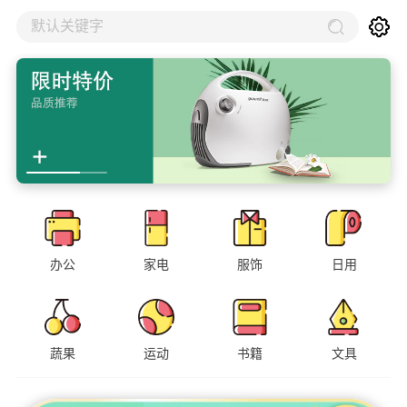
默认关键字
办公
家电
服饰
日用
蔬果
运动
书籍
文具