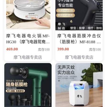
摩飞电器电火锅MF-
摩飞电器筋膜冲击仪
HG30 （摩飞电器鸳鸯锅
（筋膜枪）MF-8188 会
MF-HG30 ） 会员专享价
员专享价268元
469.00
399.00
库存100
库存100
319元
摩飞电器专卖店
摩飞电器专卖店