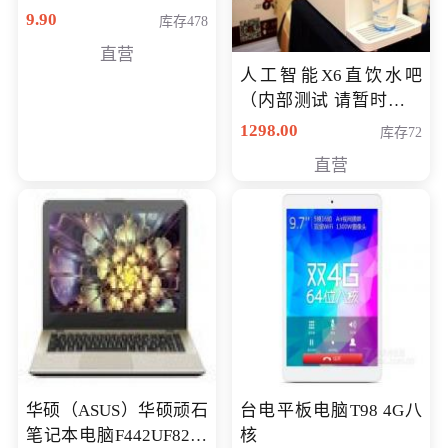
9.90
库存478
直营
人工智能X6直饮水吧
（内部测试 请暂时不要
购买）
1298.00
库存72
直营
华硕（ASUS）华硕顽石
台电平板电脑T98 4G八
笔记本电脑F442UF8250
核