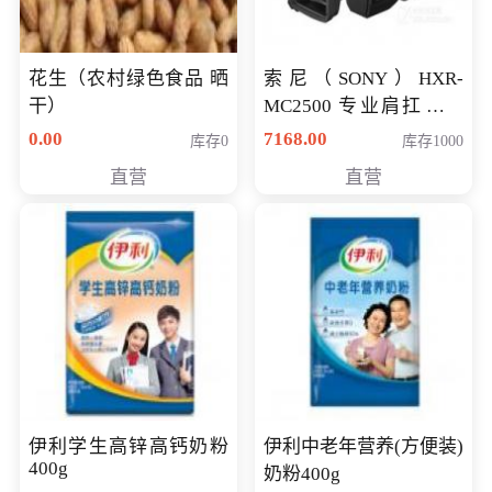
花生（农村绿色食品 晒
索尼（SONY）HXR-
干）
MC2500 专业肩扛式存
储卡全高清摄录一体机
0.00
7168.00
库存0
库存1000
婚庆 直播 团拜会 专业高
直营
直营
清入门级摄像机
伊利学生高锌高钙奶粉
伊利中老年营养(方便装)
400g
奶粉400g