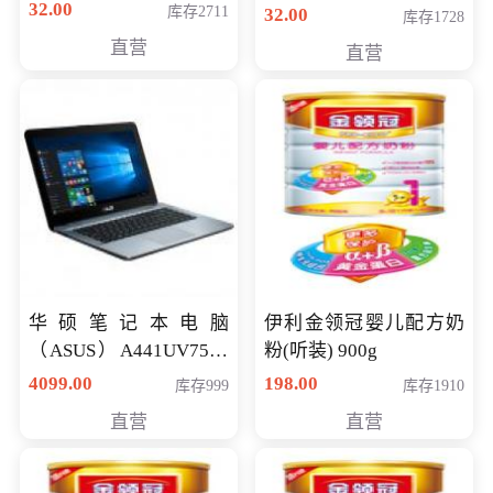
32.00
库存2711
32.00
库存1728
直营
直营
华硕笔记本电脑
伊利金领冠婴儿配方奶
（ASUS）A441UV7500
粉(听装) 900g
顽石（7代i7-7500U 4G
4099.00
198.00
库存999
库存1910
500G GT920MX 独显）
直营
直营
14英寸