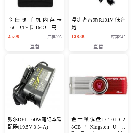
金仕顿手机内存卡
漫步者音箱R101V 低音
16G（TF卡 16G） 高速
炮
卡 CLASS 10
25.00
128.00
库存905
库存945
直营
直营
戴尔DELL 60W笔记本适
金士顿优盘DT101 G2
配器(19.5V 3.34A)
8GB / Kingston U 盘
DataTraveler 101