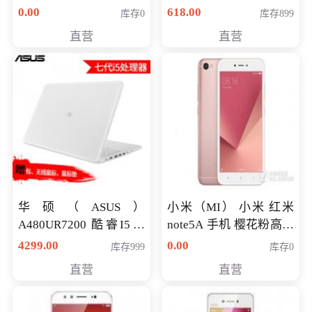
八代独显轻薄办公商务
0.00
618.00
库存0
库存899
游戏笔记本 火爆推荐
直营
直营
华硕（ASUS）
小米（MI） 小米 红米
A480UR7200 酷睿I5超
note5A 手机 樱花粉高配
薄学生办公游戏独显笔
版 全网通(3G+32G)
4299.00
0.00
库存999
库存0
记本电脑 金色 I5-7200
直营
直营
NV930-2G独