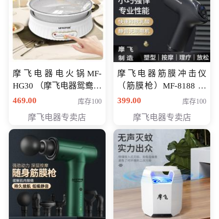
摩飞电器电火锅MF-
摩飞电器筋膜冲击仪
HG30 （摩飞电器鸳鸯锅
（筋膜枪）MF-8188 会
MF-HG30 ） 会员专享价
员专享价268元
469.00
399.00
库存100
库存100
319元
摩飞电器专卖店
摩飞电器专卖店