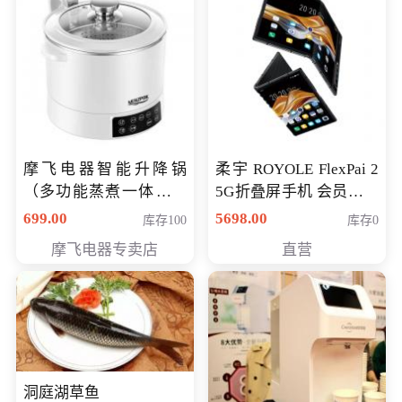
摩飞电器智能升降锅
柔宇 ROYOLE FlexPai 2
（多功能蒸煮一体锅）
5G折叠屏手机 会员专享
（智能升降养生锅） 会
购买价格 4998元
699.00
5698.00
库存100
库存0
员专享价399元
摩飞电器专卖店
直营
洞庭湖草鱼