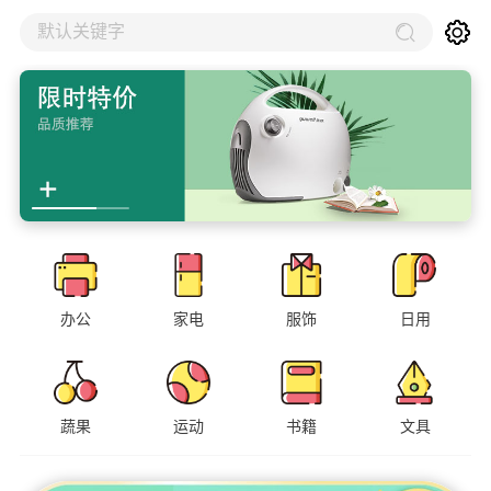
默认关键字
办公
家电
服饰
日用
蔬果
运动
书籍
文具