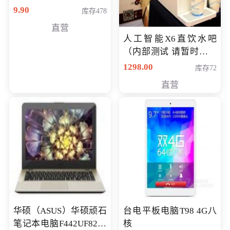
9.90
库存478
直营
人工智能X6直饮水吧
（内部测试 请暂时不要
购买）
1298.00
库存72
直营
华硕（ASUS）华硕顽石
台电平板电脑T98 4G八
笔记本电脑F442UF8250
核