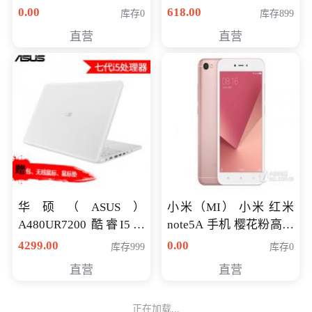
八代独显轻薄办公商务
0.00
618.00
库存0
库存899
游戏笔记本 火爆推荐
直营
直营
华硕（ASUS）
小米（MI） 小米 红米
A480UR7200 酷睿I5超
note5A 手机 樱花粉高配
薄学生办公游戏独显笔
版 全网通(3G+32G)
4299.00
0.00
库存999
库存0
记本电脑 金色 I5-7200
直营
直营
NV930-2G独
正在加载...